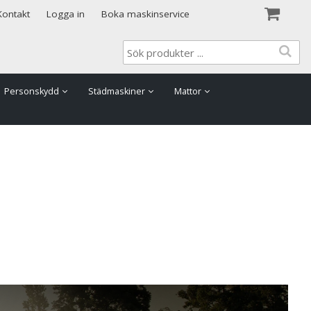
Visa varukorgen
Till kassan
Kontakt
Logga in
Boka maskinservice
Personskydd
Städmaskiner
Mattor