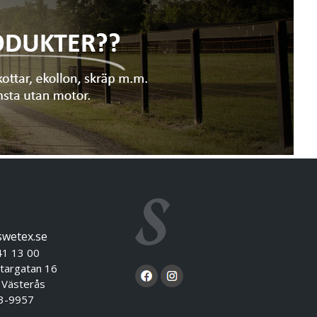
swetex.se
41 13 00
targatan 16
sterås
3-9957