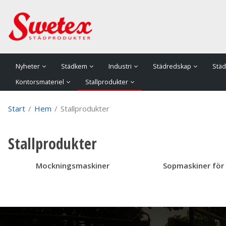
P
Nyheter
Städkem
Industri
Städredskap
Städ
Kontorsmateriel
Stallprodukter
Start
/
Hem
/
Stallprodukter
Stallprodukter
Mockningsmaskiner
Sopmaskiner för 