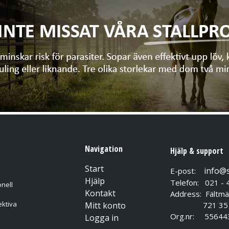
Navigation
Hjälp & support
Start
info@
E-post:
Hjälp
Telefon: 021 - 
nell
Kontakt
Address: Fältmä
ektiva
Mitt konto
721 35 Vä
Org.nr: 55644
Logga in