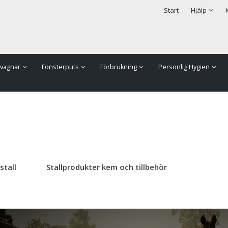
rodukten har lagts i din varukorg
Säkerhet & Cookies
Start
Hjälp
vagnar
Fönsterputs
Förbrukning
Personlig Hygien
stall
Stallprodukter kem och tillbehör